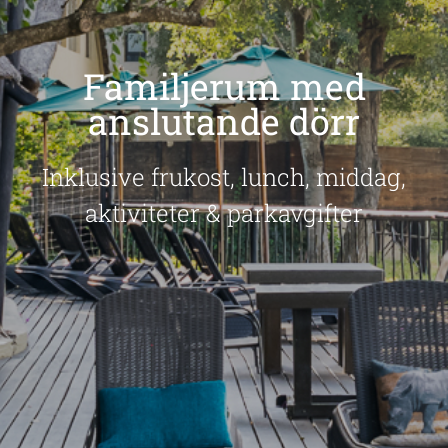
Familjerum med
anslutande dörr
Inklusive frukost, lunch, middag,
aktiviteter & parkavgifter