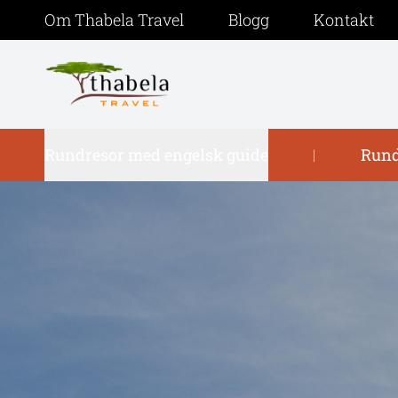
Om Thabela Travel
Blogg
Kontakt
Rundresor med engelsk guide
Rund
|