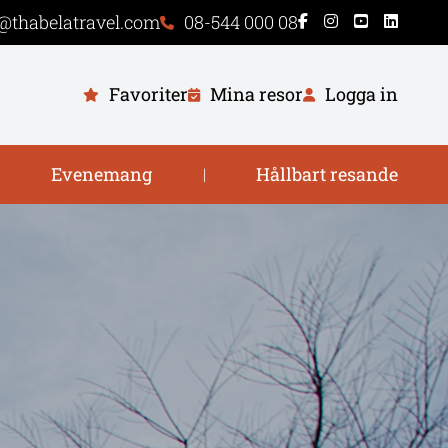
@thabelatravel.com
08-544 000 08
Favoriter
Mina resor
Logga in
Evenemang
Hållbart resande
|
|