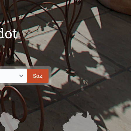
dot
Sök