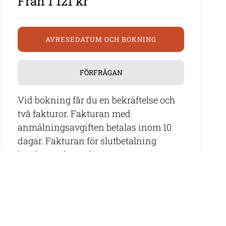
Från 1 121 kr
AVRESEDATUM OCH BOKNING
FÖRFRÅGAN
Vid bokning får du en bekräftelse och
två fakturor. Fakturan med
anmälningsavgiften betalas inom 10
dagar. Fakturan för slutbetalning
betalas 45 dagar före avresan. Vissa
resor har tidigare betalning vilket
meddelas vid bokningstillfället.
Våra rese-specialister hjälper dig
gärna att hitta rätt resa samt att boka
flyg (om det inte ingår).