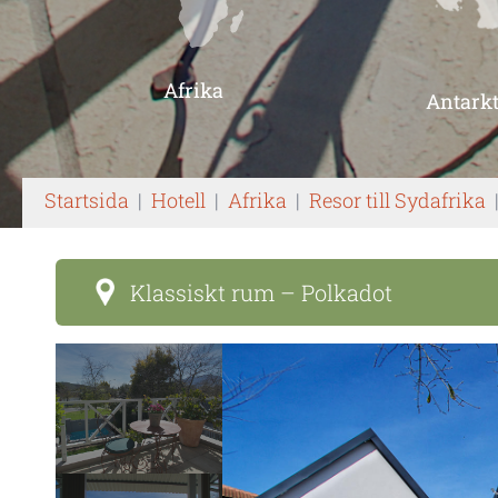
Afrika
Antarkt
Startsida
|
Hotell
|
Afrika
|
Resor till Sydafrika
Klassiskt rum – Polkadot