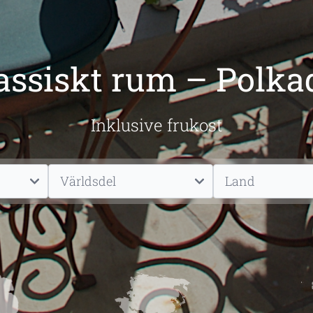
assiskt rum – Polka
Inklusive frukost