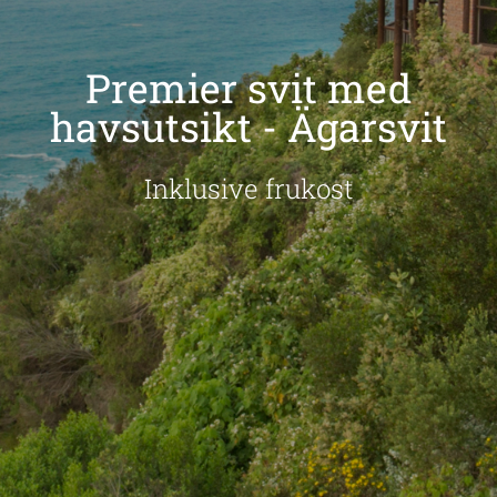
Premier svit med
havsutsikt - Ägarsvit
Inklusive frukost