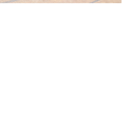
 perfekt beläget i hjärtat av Old Harbour-området, och
stiska kuststad har att erbjuda.
val av boende: från romantiska, karaktärsfyllda rum i
arbour House New Wing och rymliga, bekväma och mod
från Harbour House Hotel.
a lunchrätter varje dag, och Lookout Terrace är den pe