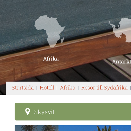
Afrika
Antarkt
Startsida
|
Hotell
|
Afrika
|
Resor till Sydafrika
Skysvit