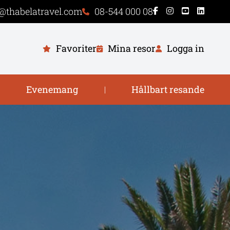
@thabelatravel.com
08-544 000 08
Favoriter
Mina resor
Logga in
Evenemang
Hållbart resande
|
|