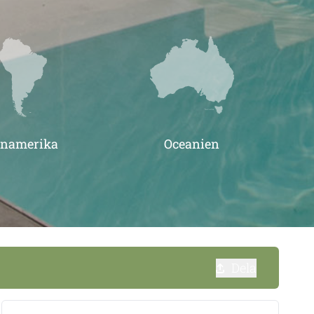
inamerika
Oceanien
Dela