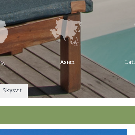
Asien
Lat
is
|
Skysvit