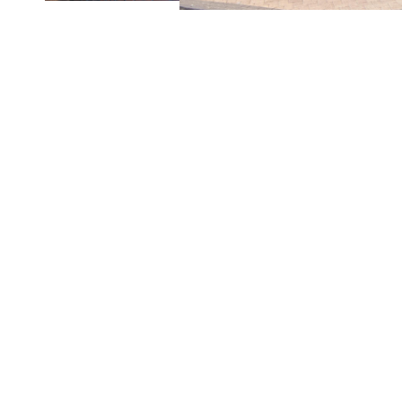
Harbour House Hermanus Hotel & Apartments är
gäster som vill njuta av allt som denna fanta
Harbour House Hermanus erbjuder ett brett ur
till moderna och ljusa rum i den moderna H
Harbour Square, som ligger tvärs över gatan 
Hotellets restaurang Selkirk's serverar färsk