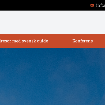
info
resor med svensk guide
Konferens
|