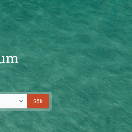
rum
Sök