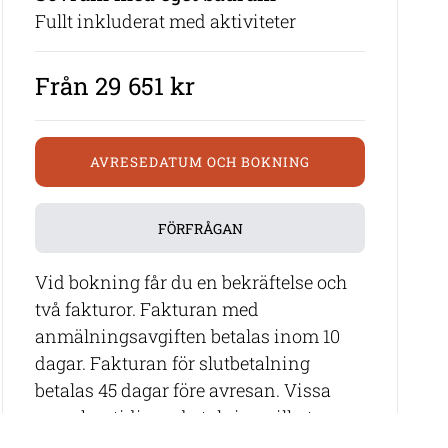
Fullt inkluderat med aktiviteter
Från 29 651 kr
AVRESEDATUM OCH BOKNING
FÖRFRÅGAN
Vid bokning får du en bekräftelse och
två fakturor. Fakturan med
anmälningsavgiften betalas inom 10
dagar. Fakturan för slutbetalning
betalas 45 dagar före avresan. Vissa
resor har tidigare betalning vilket
meddelas vid bokningstillfället.