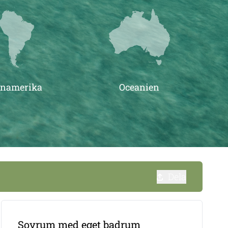
inamerika
Oceanien
Dela
Sovrum med eget badrum