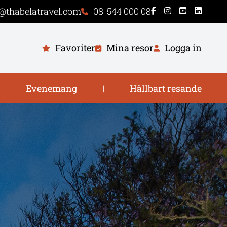
@thabelatravel.com
08-544 000 08
Favoriter
Mina resor
Logga in
Evenemang
Hållbart resande
|
|