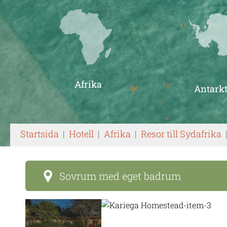
Afrika
Antarkt
Startsida
|
Hotell
|
Afrika
|
Resor till Sydafrika
Sovrum med eget badrum