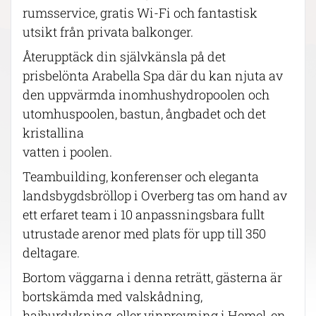
rumsservice, gratis Wi-Fi och fantastisk
utsikt från privata balkonger.
Återupptäck din självkänsla på det
prisbelönta Arabella Spa där du kan njuta av
den uppvärmda inomhushydropoolen och
utomhuspoolen, bastun, ångbadet och det
kristallina
vatten i poolen.
Teambuilding, konferenser och eleganta
landsbygdsbröllop i Overberg tas om hand av
ett erfaret team i 10 anpassningsbara fullt
utrustade arenor med plats för upp till 350
deltagare.
Bortom väggarna i denna reträtt, gästerna är
bortskämda med valskådning,
hajburdykning, eller vinprovning i Hemel-en-