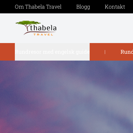
Om Thabela Travel
Blogg
Kontakt
Rundresor med engelsk guide
Rund
|