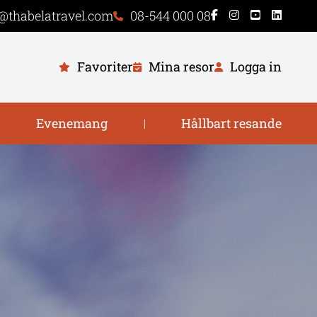
@thabelatravel.com
08-544 000 08
Favoriter
Mina resor
Logga in
Evenemang
Hållbart resande
|
|