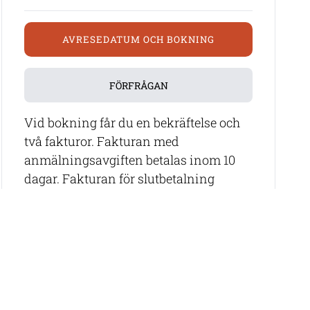
AVRESEDATUM OCH BOKNING
FÖRFRÅGAN
Vid bokning får du en bekräftelse och
två fakturor. Fakturan med
anmälningsavgiften betalas inom 10
dagar. Fakturan för slutbetalning
betalas 45 dagar före avresan. Vissa
resor har tidigare betalning vilket
meddelas vid bokningstillfället.
Våra rese-specialister hjälper dig
gärna att hitta rätt resa samt att boka
flyg (om det inte ingår).
Epost:
info@thabelatravel.com,
tel: 08-