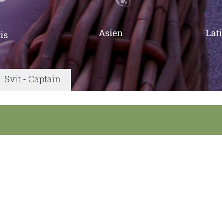
Asien
Lat
is
|
Svit - Captain