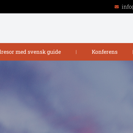
info
resor med svensk guide
Konferens
|