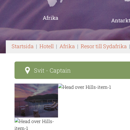
Afrika
Antarkt
Startsida
|
Hotell
|
Afrika
|
Resor till Sydafrika
Svit - Captain