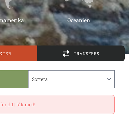
inamerika
Oceanien
KTER
TRANSFERS
för ditt tålamod!