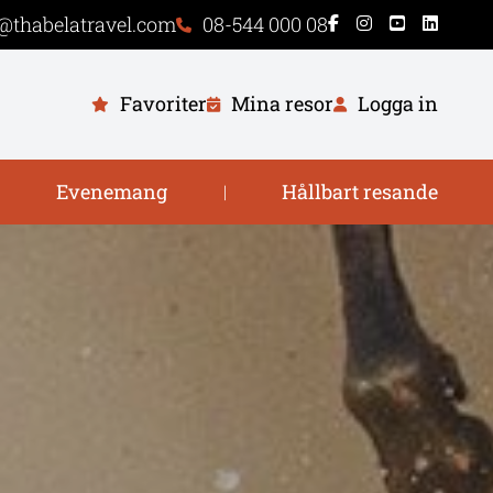
@thabelatravel.com
08-544 000 08
Favoriter
Mina resor
Logga in
Evenemang
Hållbart resande
|
|