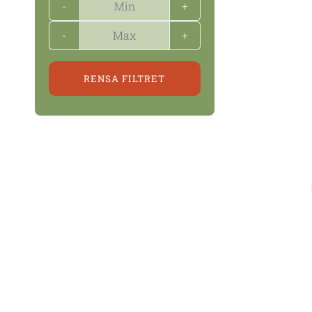
-
+
-
+
RENSA FILTRET
Kenya ligger i den magnifika Great Rift Valley 