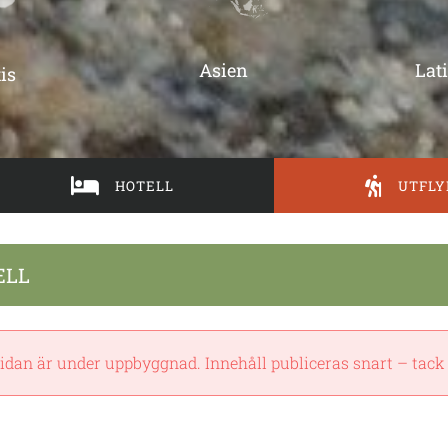
Asien
Lat
is
HOTELL
UTFLY
ELL
idan är under uppbyggnad. Innehåll publiceras snart – tack 