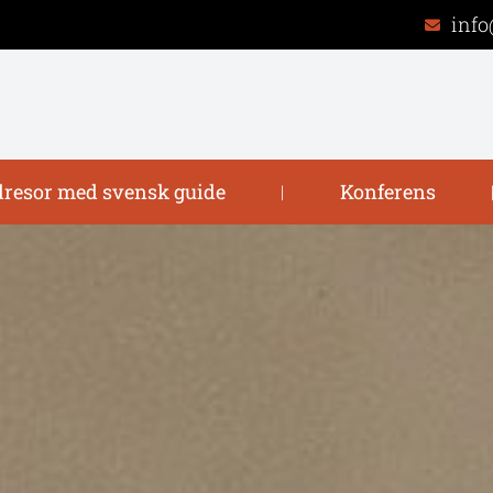
info
resor med svensk guide
Konferens
|