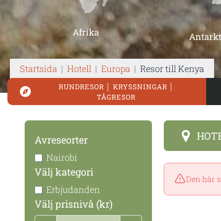
Afrika
Antarkt
Startsida
|
Hotell
|
Europa
|
Resor till Kenya
RUNDRESOR │ KRYSSNINGAR │
TÅGRESOR
HOT
Avreseorter
Nairobi
Välj kategori
Den här s
Erbjudanden
Välj prisnivå (kr)