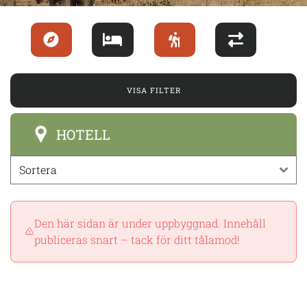
VISA FILTER
HOTELL
Den här sidan är under uppbyggnad. Innehåll
publiceras snart – tack för ditt tålamod!