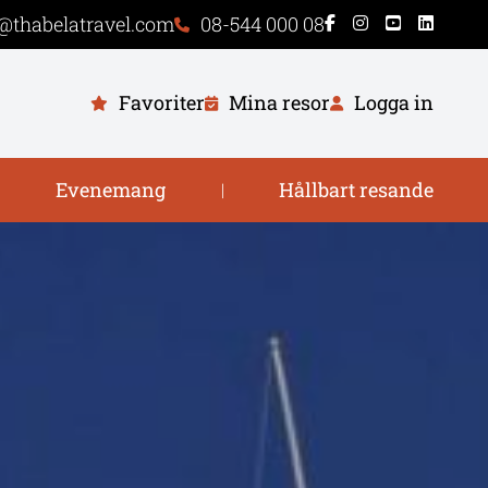
@thabelatravel.com
08-544 000 08
Favoriter
Mina resor
Logga in
Evenemang
Hållbart resande
|
|