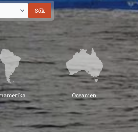
Sök
inamerika
Oceanien