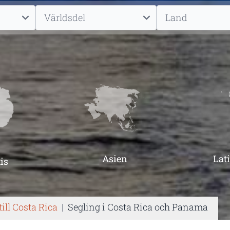
Asien
Lat
is
till Costa Rica
|
Segling i Costa Rica och Panama