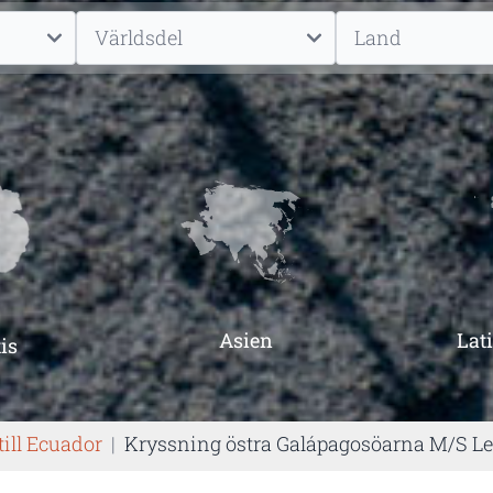
Asien
Lat
is
till Ecuador
|
Kryssning östra Galápagosöarna M/S L