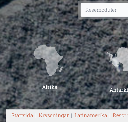
Afrika
Antarkt
Startsida
|
Kryssningar
|
Latinamerika
|
Resor 