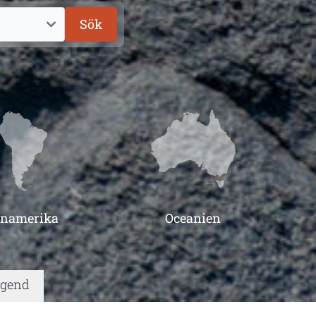
Sök
inamerika
Oceanien
egend