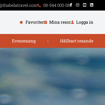
@thabelatravel.com
08-544 000 08
Favoriter
Mina resor
Logga in
Evenemang
Hållbart resande
|
|