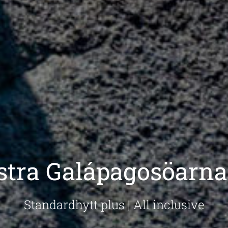
stra Galápagosöarn
Standardhytt plus | All inclusive