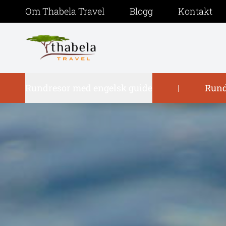
Om Thabela Travel
Blogg
Kontakt
Rundresor med engelsk guide
Rund
|