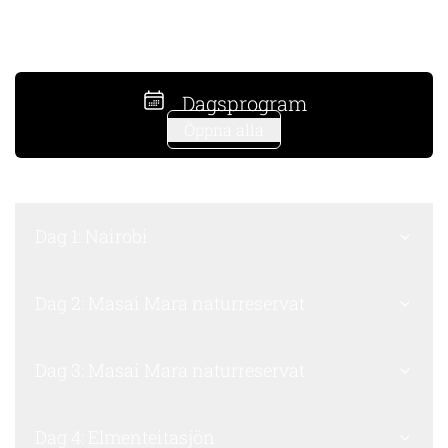
Dagsprogram
Öppna alla
Dag 1: Nairobi
Dag 2: Masai Mara naturreservat
Dag 3: Masai Mara naturreservat
Dag 4: Elmenteitasjön