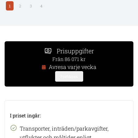
1
2
3
4
Prisuppgifter
Från 86 071 kr
Avresa varje vecka
Förfrågan
I priset ingår:
​Transporter, inträden/parkavgifter,
utflykter och måltider enligt