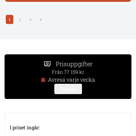
LÄS MER
1
2
3
4
Prisuppgifter
Från 77 159 kr
Avresa varje vecka
Förfrågan
I priset ingår: