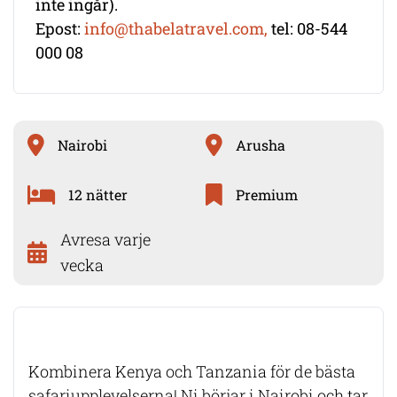
inte ingår).
Epost:
info@thabelatravel.com,
tel: 08-544
000 08
Nairobi
Arusha
12 nätter
Premium
Avresa varje
vecka
Kombinera Kenya och Tanzania för de bästa
safariupplevelserna! Ni börjar i Nairobi och tar