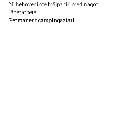
Ni behöver inte hjälpa till med något
lägerarbete.
Permanent campingsafari
Ni bor på lodge men boendet är i ett
permanent tält. Det har badrum med rinnande
vatten, el, möbler och bekväma sängar med en
altan utanför. På lodgen serveras god mat och
det finns även pool. Tältet bidrar till en
vildmarkskänsla.
Stor lodge
Det är vanligtvis billigare att bo på en större
lodge eftersom kostnader delas mellan fler
gäster.
Liten lodge
De trevligaste och dyraste lodgerna är ofta de
minsta. Här har ni exklusiv tillgång till
personal. Ofta är de belägna i de finaste