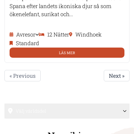
Spana efter landets ikoniska djur så som
ökenelefant, surikat och...
Avresor
12 Nätter
Windhoek
Standard
LÄS MER
« Previous
Next »
Välj världsdel