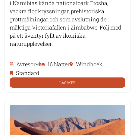
i Namibias kända nationalpark Etosha,
vackra flodkryssningar, prehistoriska
grottmålningar och som avslutning de
mäktiga Victoriafallen i Zimbabwe. Följ med
på ett äventyr fyllt av ikoniska
naturupplevelser.
Avresor
16 Nätter
Windhoek
Standard
LÄS MER