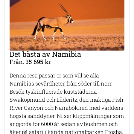
Det bästa av Namibia
Från: 35 695 kr
Denna resa passar er som vill se alla
Namibias sevärdheter, från söder till norr.
Besök tyskinfluerade kuststäderna
Swakopmund och Lüderitz, den mäktiga Fish
River Canyon och Namiböknen med världens
högsta sanddyner. Ni ser klippmålningar som
är gjorda för 6000 år sedan av bushmen och
åker på safari i kända nationalparken Etosha.