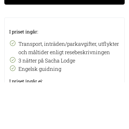
I priset ingår:
​Transport, inträden/parkavgifter, utflykter
och måltider enligt resebeskrivningen
3 nätter på Sacha Lodge
Engelsk guidning
I priset ingår ej:
​Flyg, flygskatter och eventuella
visumkostnader
Dryck
Dricks
Serviceskatt