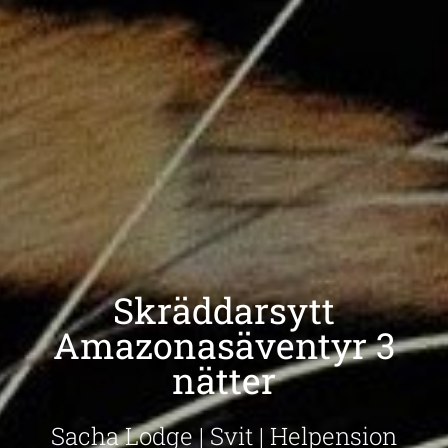
Skräddarsytt
Amazonasäventyr 3
nätter
Sacha Lodge | Svit | Helpension