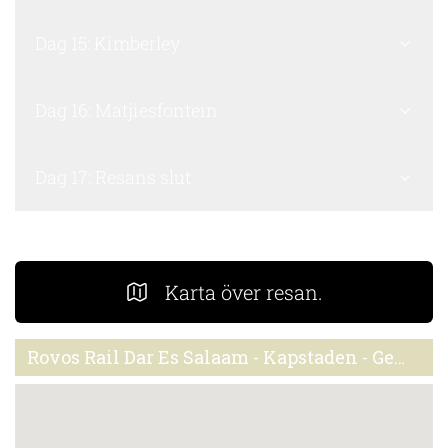
Dag 15: Kimberley
Dag 16: Matjiesfontein
Dag 17: Resans slut
Karta över resan.