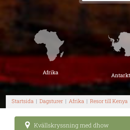
Afrika
Antarkt
Startsida
|
Dagsturer
|
Afrika
|
Resor till Kenya
Kvällskryssning med dhow