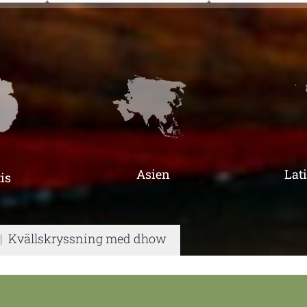
Asien
Lat
is
|
Kvällskryssning med dhow