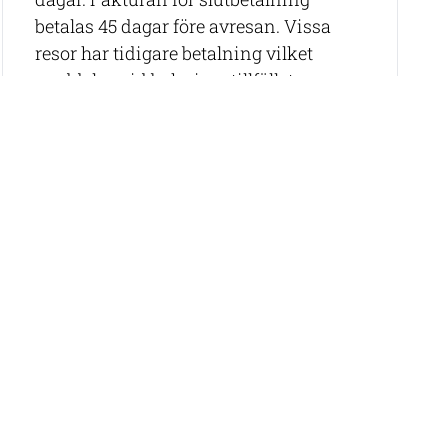
betalas 45 dagar före avresan. Vissa
resor har tidigare betalning vilket
meddelas vid bokningstillfället.
Våra rese-specialister hjälper dig
gärna att hitta rätt resa samt att boka
flyg (om det inte ingår).
Epost:
info@thabelatravel.com,
tel: 08-
544 000 08
med en cocktail medan ni seglar längst
varor och fantastiska smaker. En DJ avslutar