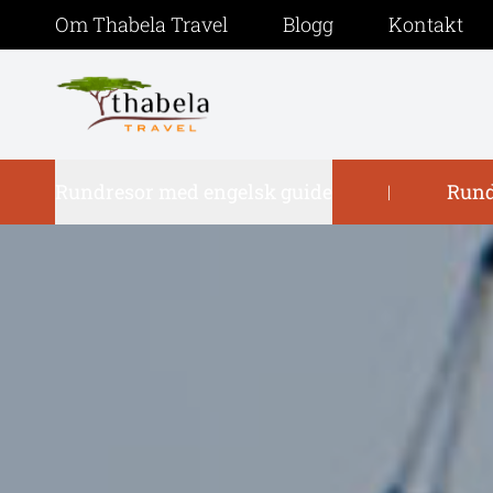
Om Thabela Travel
Blogg
Kontakt
Rundresor med engelsk guide
Rund
|