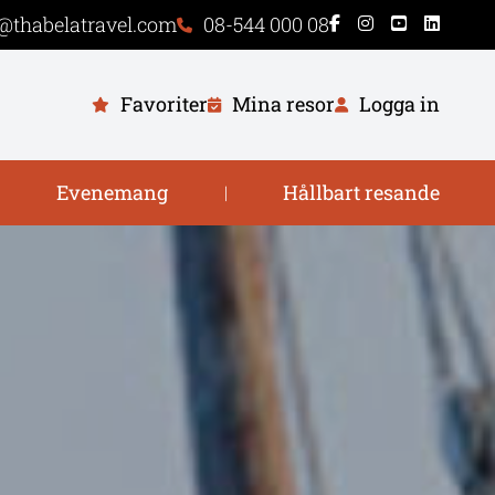
@thabelatravel.com
08-544 000 08
Favoriter
Mina resor
Logga in
Evenemang
Hållbart resande
|
|