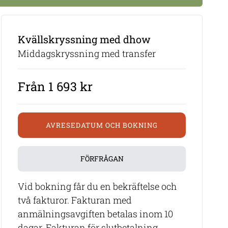
Kvällskryssning med dhow
Middagskryssning med transfer
Från 1 693 kr
AVRESEDATUM OCH BOKNING
FÖRFRÅGAN
Vid bokning får du en bekräftelse och
två fakturor. Fakturan med
anmälningsavgiften betalas inom 10
dagar. Fakturan för slutbetalning