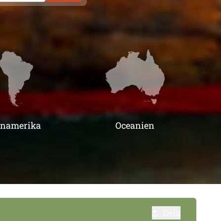
inamerika
Oceanien
Dela