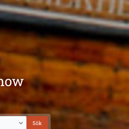
dhow
Sök