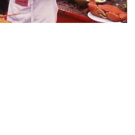
dhow, en traditionell arabisk segelbåt. Turen börjar 
utsökt skaldjursmiddag tillagad med färska, lokala rå
ans under stjärnorna i den varma kvällen.