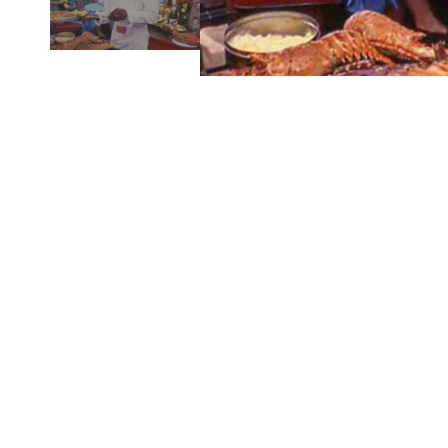
Upplev en romantisk kryssning ombord på en 
Mombasas vackra kustlinje. Fortsätt med en 
en fin kväll med att sätta stämningen för d