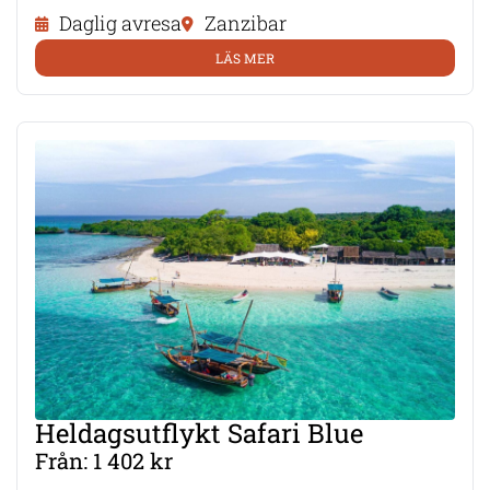
Daglig avresa
Zanzibar
LÄS MER
Heldagsutflykt Safari Blue
Från: 1 402 kr