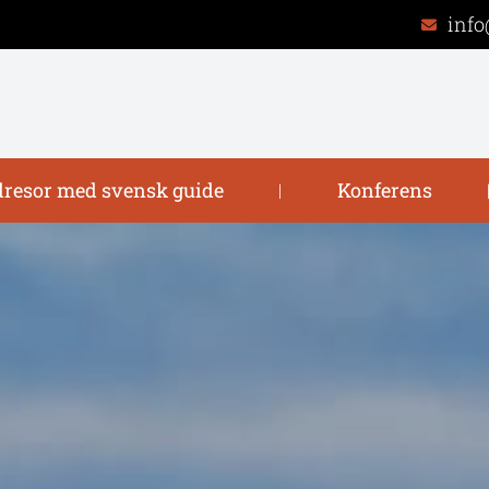
info
resor med svensk guide
Konferens
|