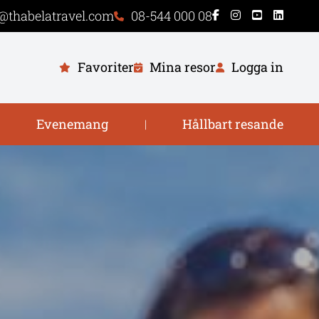
@thabelatravel.com
08-544 000 08
Favoriter
Mina resor
Logga in
Evenemang
Hållbart resande
|
|