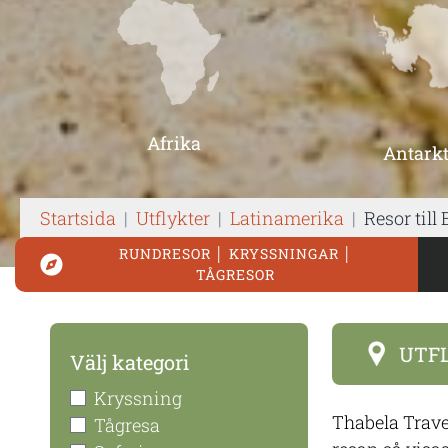
Afrika
Antarkt
Startsida
|
Utflykter
|
Latinamerika
|
Resor till
RUNDRESOR │ KRYSSNINGAR │
TÅGRESOR
UTF
Välj kategori
Kryssning
Thabela Trave
Tågresa