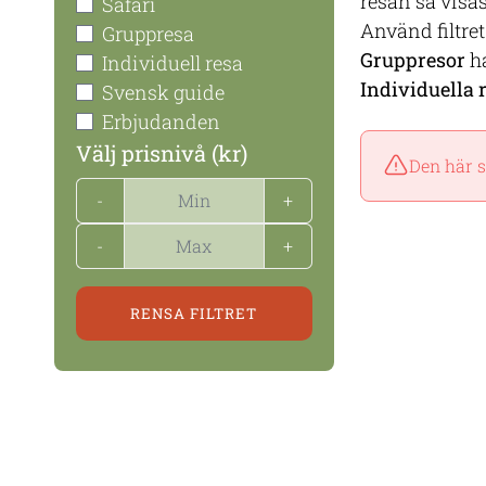
resan så visas
Safari
Använd filtret 
Gruppresa
Gruppresor
ha
Individuell resa
Individuella 
Svensk guide
Erbjudanden
Välj prisnivå (kr)
Den här s
-
+
-
+
RENSA FILTRET