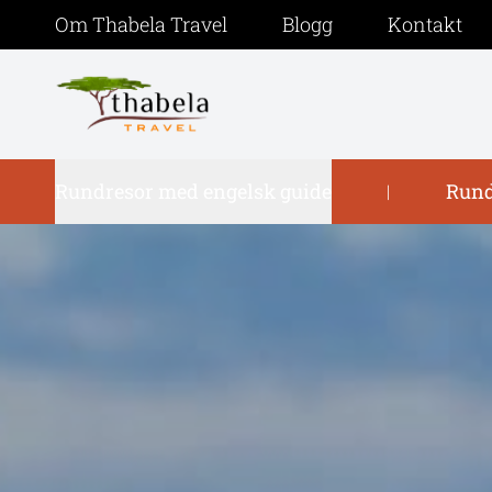
Om Thabela Travel
Blogg
Kontakt
Rundresor med engelsk guide
Rund
|