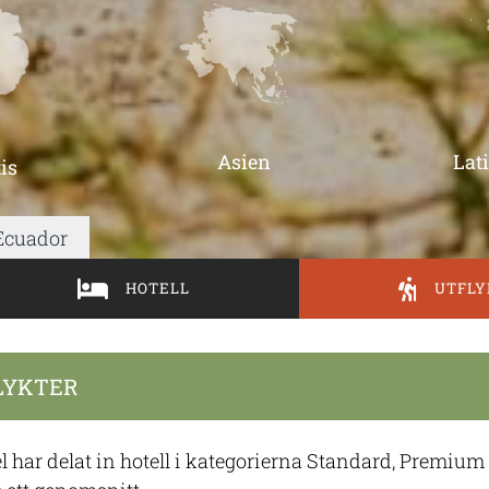
Asien
Lat
is
 Ecuador
HOTELL
UTFLY
LYKTER
l har delat in hotell i kategorierna Standard, Premiu