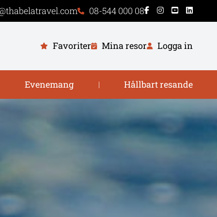
@thabelatravel.com
08-544 000 08
Favoriter
Mina resor
Logga in
Evenemang
Hållbart resande
|
|