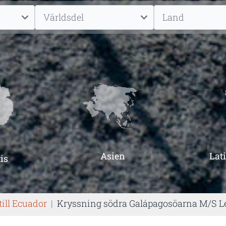
Asien
Lat
is
till Ecuador
|
Kryssning södra Galápagosöarna M/S 