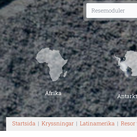
Afrika
Antarkt
Startsida
|
Kryssningar
|
Latinamerika
|
Resor 