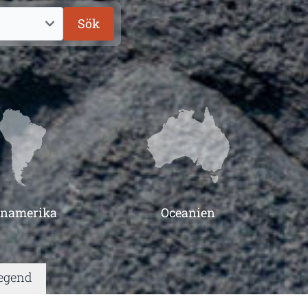
Sök
inamerika
Oceanien
Legend