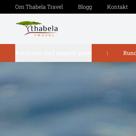
Om Thabela Travel
Blogg
Kontakt
Rundresor med engelsk guide
Rund
|